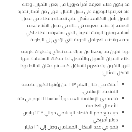
قد يكون طلاء الغرفة أمراً ضرورياً في بعض الأحيان، وذلك
عند تعرضها للرطوبة على سبيل المثال، فهي من أفكار تجديد
المنزل بأقل التكاليف. بشكلٍ عام، ننصحك بالطلاء في فصل
الصيف، إذ ستجد صعوبة في ذلك في فصل الشتاء لعدة
أسباب، ومنها الوقت الطويل الذي يستغرقه الطلاء لكي
يجف، ولتجنب العوامل الجوية التي تؤدي إلى الرطوبة.
بهذا نكون قد وضعنا بين يديك عدة نصائح وخطوات طريقة
طلاء الجدران الأسهل والأفضل، لذا يمكنك الاستفادة منها
لتبهر الآخرين وتدفعهم للتساؤل كيف يتم دهان الحائط بهذا
الشكل المثالي!
أعلنت دبي خلال العام ٢٠١٣ عن رؤيتها لتكون عاصمة
للاقتصاد الإسلامي.
فالمبادئ الإسلامية تلعب دوراً أساسيا ً اليوم في بيئة
الأعمال العالمية
حيث بلغ حجم الاقتصاد الإسلامي حوالي ٢.٣ تريليون
دولار أمريكي
بنمو في عدد السكان المسلمين وصل إلى ١.٦ مليار