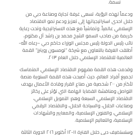
نسمة.
ودعماً لهذه الرؤية، تسعى غرفة تجارة وصناعة دبي من
خلال احدى استراتيجياتها إلى تعزيز ودعم نمو الاقتصاد
الإسلامي عالمياً. وتماشياً مع هذه الاستراتيجية وتحت رعاية
كريمة من صاحب السمو الشيخ محمد بن راشد آل مكتوم،
نائب رئيس الدولة رئيس مجلس الوزراء حاكم دبي –رعاه الله-
أطلقت الغرفة بالتعاون مع شركة “تومسون رويترز” القمة
العالمية للاقتصاد الإسلامي خلال العام ٢٠١٣.
وقدمت هذه القمة مفهوم الاقتصاد الإسلامي المتماسك
لجميع أفراد العالم، حيث أصبحت هذه القمة السنوية منصة
لأكثر من ٢٠٠٠ شخصية من صناع القرار وقادة الأعمال بهدف
التواصل ومناقشة القضايا الهامة التي تؤثر على ركائز
الاقتصاد الإسلامي السبعة وهم: التمويل الإسلامي،
وصناعات الحلال، والسياحة الحلال، والاقتصاد الرقمي
الإسلامي، والفنون الإسلامية، والمعايير والشهادات
الإسلامية، والتعاليم الإسلامية.
وستستضيف دبي خلال الفترة ١١-١٢ أكتوبر ٢٠١٦ الدورة الثالثة